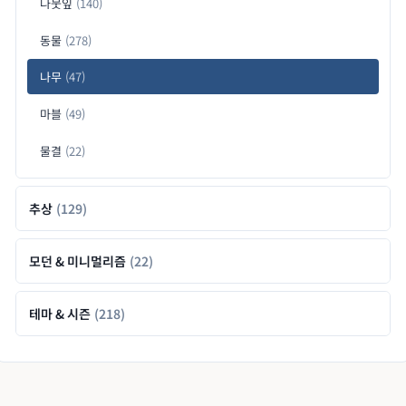
나뭇잎
(140)
동물
(278)
나무
(47)
마블
(49)
물결
(22)
추상
(129)
모던 & 미니멀리즘
(22)
테마 & 시즌
(218)