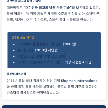
대한민국 최고의 날염 기술력
대한방직은
"대한민국 최고의 날염 가공 기술"
을 보유하고 있으며,
특히 적외선(IR) 위장 기술은 세계적 수준의 인정을 받아 스웨덴 군,
미국, 벨기에, 대만, 싱가포르, 스페인 등에 수출되고 있습니다.
검증된 품질 시스템
ISO 9002 품질경영시스템 인증
(2001년)
유기농 인증
(2019년 재인증)
대한민국 군, 경찰, 소방 공급 업체
CCM/CCK 컴퓨터 조색 시스템
— 색상 재현성 4~5급
글로벌 파트너십
2017년 유럽 최대 워크웨어 원단 기업
Klopman International
과 한국 독점 유통 계약을 체결하여, 글로벌 품질 기준을 충족하는
기술력을 국제적으로 인정받았습니다.