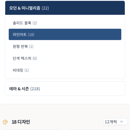
모던 & 미니멀리즘
(22)
솔리드 블록
(2)
라인아트
(18)
원형 반복
(1)
단색 텍스처
(0)
비대칭
(1)
테마 & 시즌
(218)
18 디자인