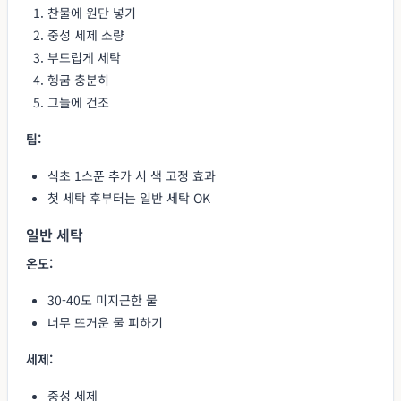
찬물에 원단 넣기
중성 세제 소량
부드럽게 세탁
헹굼 충분히
그늘에 건조
팁:
식초 1스푼 추가 시 색 고정 효과
첫 세탁 후부터는 일반 세탁 OK
일반 세탁
온도:
30-40도 미지근한 물
너무 뜨거운 물 피하기
세제:
중성 세제