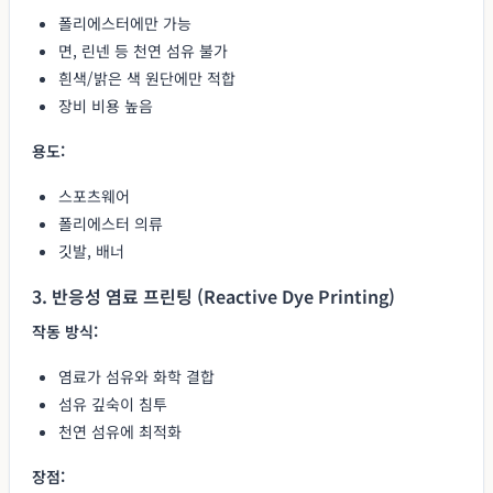
폴리에스터에만 가능
면, 린넨 등 천연 섬유 불가
흰색/밝은 색 원단에만 적합
장비 비용 높음
용도:
스포츠웨어
폴리에스터 의류
깃발, 배너
3. 반응성 염료 프린팅 (Reactive Dye Printing)
작동 방식:
염료가 섬유와 화학 결합
섬유 깊숙이 침투
천연 섬유에 최적화
장점: