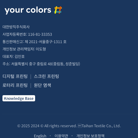
대한방직주식회사
사업자등록번호: 116-81-33353
통신판매신고: 제 2021-서울중구-1311 호
개인정보 관리책임자: 이도형
대표자: 김인호
주소: 서울특별시 중구 중림로 48(중림동, 성준빌딩)
디지털 프린팅
|
스크린 프린팅
로터리 프린팅
|
원단 염색
Knowledge Base
© 2025 2024 © All rights reserved. Taihan Textile Co., Ltd.
English
이용약관
개인정보 보호정책