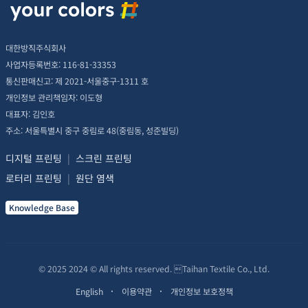
대한방직주식회사
사업자등록번호: 116-81-33353
통신판매신고: 제 2021-서울중구-1311 호
개인정보 관리책임자: 이도형
대표자: 김인호
주소: 서울특별시 중구 중림로 48(중림동, 성준빌딩)
디지털 프린팅
|
스크린 프린팅
로터리 프린팅
|
원단 염색
Knowledge Base
© 2025 2024 © All rights reserved. Taihan Textile Co., Ltd.
English
이용약관
개인정보 보호정책