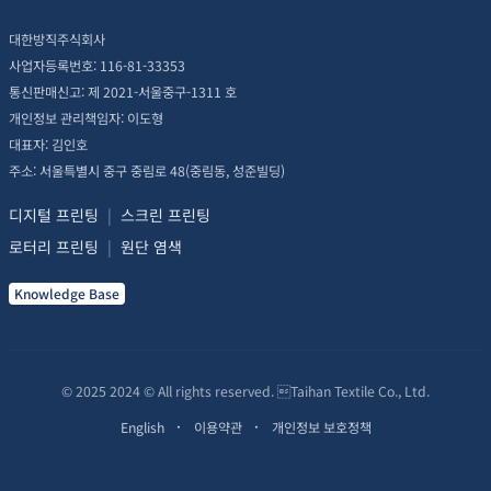
대한방직주식회사
사업자등록번호: 116-81-33353
통신판매신고: 제 2021-서울중구-1311 호
개인정보 관리책임자: 이도형
대표자: 김인호
주소: 서울특별시 중구 중림로 48(중림동, 성준빌딩)
디지털 프린팅
|
스크린 프린팅
로터리 프린팅
|
원단 염색
Knowledge Base
© 2025 2024 © All rights reserved. Taihan Textile Co., Ltd.
English
이용약관
개인정보 보호정책