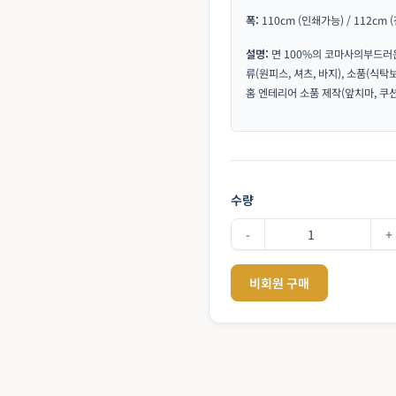
이 특징입니다.
폭:
110cm (인쇄가능) / 112cm 
코마사60수 평직 (대폭)58"
설명:
면 100%의 코마사의부드러
이 원단은 손수건, 여름용 소품, 
류(원피스, 셔츠, 바지), 소품(식탁보
홈 엔테리어 소품 제작(앞치마, 쿠
40수 트윌 (대폭)63"
전체적으로 은은한 광택이 있으며, 
커버 등에 적합합니다.
수량
-
+
비회원 구매