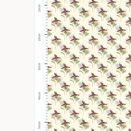
10cm
20cm
30cm
40cm
50cm