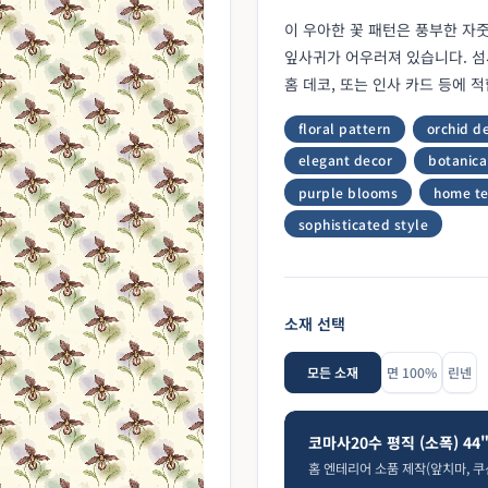
이 우아한 꽃 패턴은 풍부한 자
잎사귀가 어우러져 있습니다. 섬
홈 데코, 또는 인사 카드 등에 
floral pattern
orchid d
elegant decor
botanical
purple blooms
home te
sophisticated style
소재 선택
모든 소재
면 100%
린넨
코마사20수 평직 (소폭) 44
홈 엔테리어 소품 제작(앞치마, 쿠