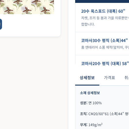
20수 옥스포드 (대폭) 60"
자켓, 조끼 등 봄과 가을 의류뿐만 
션
합합니다.
코마사30수 평직 (소폭)44"
홈 엔테리어 소품 제작(앞치마, 쿠
코마사20수 평직 (대폭) 58"
홈 엔테리어 소품 제작(앞치마, 쿠
상세정보
가격표
취
11수 린넨/코튼 (대폭) 56"
소재 상세정보
린넨/코튼 11수 원단은 적당한 
됩니다.
성분:
면 100%
조직:
CM20/60*61 (소폭)44" 
코마사60수 사틴 (대폭)63"
면100%코마 60수 사틴 원단은 
무게:
149g/m²