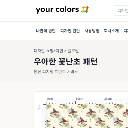
나만의 원단
디자인 원단
사용방법
회사소개
디
디자인 쇼핑
>
자연 > 플로럴
우아한 꽃난초 패턴
원단 디지털 프린트 서비스
0cm
10cm
20cm
0cm