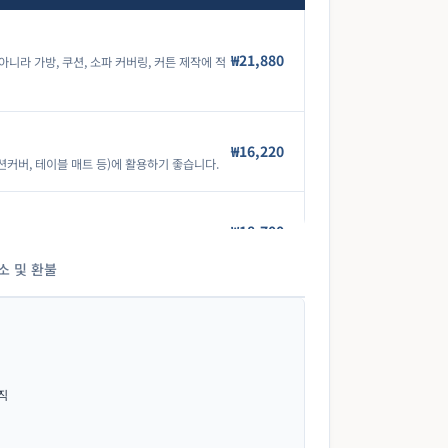
₩21,880
아니라 가방, 쿠션, 소파 커버링, 커튼 제작에 적
₩16,220
션커버, 테이블 매트 등)에 활용하기 좋습니다.
₩18,700
션커버, 테이블 매트 등)에 활용하기 좋습니다.
소 및 환불
₩24,080
두께와 내구성을 가지고 있어 다양한 용도로 사용
평직
₩20,000
고급 면 원단으로, 부드러운 촉감과 은은한 광택