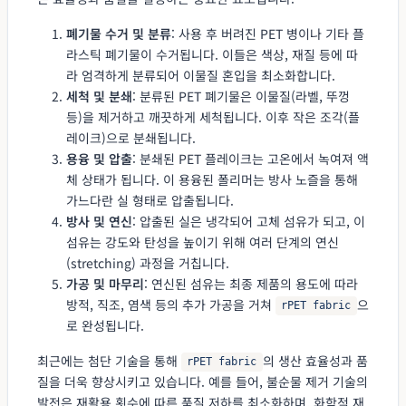
폐기물 수거 및 분류
: 사용 후 버려진 PET 병이나 기타 플
라스틱 폐기물이 수거됩니다. 이들은 색상, 재질 등에 따
라 엄격하게 분류되어 이물질 혼입을 최소화합니다.
세척 및 분쇄
: 분류된 PET 폐기물은 이물질(라벨, 뚜껑
등)을 제거하고 깨끗하게 세척됩니다. 이후 작은 조각(플
레이크)으로 분쇄됩니다.
용융 및 압출
: 분쇄된 PET 플레이크는 고온에서 녹여져 액
체 상태가 됩니다. 이 용융된 폴리머는 방사 노즐을 통해
가느다란 실 형태로 압출됩니다.
방사 및 연신
: 압출된 실은 냉각되어 고체 섬유가 되고, 이
섬유는 강도와 탄성을 높이기 위해 여러 단계의 연신
(stretching) 과정을 거칩니다.
가공 및 마무리
: 연신된 섬유는 최종 제품의 용도에 따라
방적, 직조, 염색 등의 추가 가공을 거쳐
으
rPET fabric
로 완성됩니다.
최근에는 첨단 기술을 통해
의 생산 효율성과 품
rPET fabric
질을 더욱 향상시키고 있습니다. 예를 들어, 불순물 제거 기술의
발전은 재활용 횟수에 따른 품질 저하를 최소화하며, 화학적 재