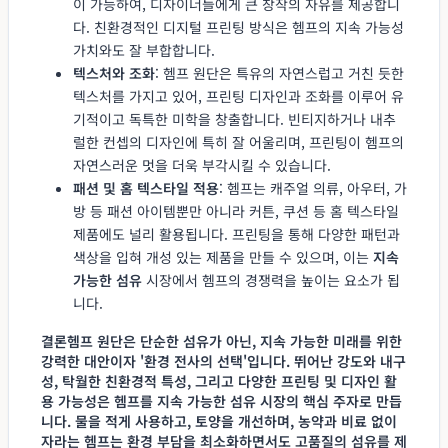
이 가능하여, 디자이너들에게 큰 창작의 자유를 제공합니
다. 친환경적인 디지털 프린팅 방식은 헴프의 지속 가능성
가치와도 잘 부합합니다.
텍스처와 조화
: 헴프 원단은 특유의 자연스럽고 거친 듯한
텍스처를 가지고 있어, 프린팅 디자인과 조화를 이루어 유
기적이고 독특한 미학을 창출합니다. 빈티지하거나 내추
럴한 컨셉의 디자인에 특히 잘 어울리며, 프린팅이 헴프의
자연스러운 멋을 더욱 부각시킬 수 있습니다.
패션 및 홈 텍스타일 적용
: 헴프는 캐주얼 의류, 아우터, 가
방 등 패션 아이템뿐만 아니라 커튼, 쿠션 등 홈 텍스타일
제품에도 널리 활용됩니다. 프린팅을 통해 다양한 패턴과
색상을 입혀 개성 있는 제품을 만들 수 있으며, 이는
지속
가능한 섬유
시장에서 헴프의 경쟁력을 높이는 요소가 됩
니다.
결론헴프 원단은 단순한 섬유가 아닌, 지속 가능한 미래를 위한
강력한 대안이자 '환경 전사의 선택'입니다. 뛰어난 강도와 내구
성, 탁월한 친환경적 특성, 그리고 다양한 프린팅 및 디자인 활
용 가능성은 헴프를
지속 가능한 섬유
시장의 핵심 주자로 만듭
니다. 물을 적게 사용하고, 토양을 개선하며, 농약과 비료 없이
자라는 헴프는 환경 부담을 최소화하면서도 고품질의 섬유를 제