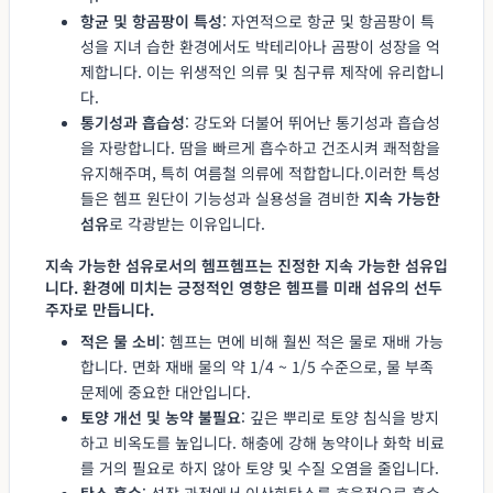
항균 및 항곰팡이 특성
: 자연적으로 항균 및 항곰팡이 특
성을 지녀 습한 환경에서도 박테리아나 곰팡이 성장을 억
제합니다. 이는 위생적인 의류 및 침구류 제작에 유리합니
다.
통기성과 흡습성
: 강도와 더불어 뛰어난 통기성과 흡습성
을 자랑합니다. 땀을 빠르게 흡수하고 건조시켜 쾌적함을
유지해주며, 특히 여름철 의류에 적합합니다.이러한 특성
들은 헴프 원단이 기능성과 실용성을 겸비한
지속 가능한
섬유
로 각광받는 이유입니다.
지속 가능한 섬유로서의 헴프헴프는 진정한
지속 가능한 섬유
입
니다. 환경에 미치는 긍정적인 영향은 헴프를 미래 섬유의 선두
주자로 만듭니다.
적은 물 소비
: 헴프는 면에 비해 훨씬 적은 물로 재배 가능
합니다. 면화 재배 물의 약 1/4 ~ 1/5 수준으로, 물 부족
문제에 중요한 대안입니다.
토양 개선 및 농약 불필요
: 깊은 뿌리로 토양 침식을 방지
하고 비옥도를 높입니다. 해충에 강해 농약이나 화학 비료
를 거의 필요로 하지 않아 토양 및 수질 오염을 줄입니다.
탄소 흡수
: 성장 과정에서 이산화탄소를 효율적으로 흡수