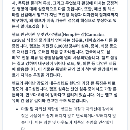
사, 독특한 물리적 특성, 그리고 무엇보다 환경에 미치는 긍정적
인 영향에 대해 심층적으로 다룰 것입니다. 또한, 패션 및 텍스
타일 산업에서 헴프가 지닌 프린팅 특성과 디자인적 잠재력까지
탐구하여, 왜 헴프가
지속 가능한 섬유
의 핵심으로 부상하고 있
는지 알아보겠습니다.
헴프 원단이란 무엇인가?헴프(Hemp)는 삼(Cannabis
sativa) 식물의 줄기에서 얻어지는 섬유로, 대마초와는 다른 품
종입니다. 헴프는 기원전 8,000년경부터 섬유, 종이, 식량 등으
로 재배된 가장 오래된 작물 중 하나입니다. 한국에서도 '삼
베'로 전통 의류 및 생활용품에 널리 사용되었습니다. 헴프 섬유
는 길고 강하며 내구성이 뛰어나 로프, 돛, 의류 등 다양한 제품
에 활용됩니다. 이 식물은 특별한 관리 없이 척박한 환경에서 빠
르게 자라는 특징을 가집니다.
헴프의 뛰어난 강도와 내구성
헴프 원단
의 가장 큰 특징은 바로
강도와 내구성
입니다. 헴프 섬유는 천연 섬유 중에서도 가장 튼
튼하며, 면보다 8배 더 강하다고 알려져 있습니다. 이는 헴프 섬
유의 긴 섬유 길이와 견고한 구조 덕분입니다。
마찰 및 자외선 저항성
: 헴프는 마찰과 자외선에 강하여
잦은 사용에도 쉽게 해지지 않고 변색되거나 약해지지 않
습니다. 이는 의류 및 아웃도어 제품의 수명을 연장합니
다.