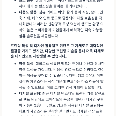
하여 대기 중 탄소량을 줄이는 데 기여합니다.
다용도 활용
: 섬유 외에도 씨앗, 줄기 등이 식량, 종이, 건
축 자재, 바이오 연료 등으로 활용되어 자원 효율성을 극
대화합니다.이러한 친환경적 특성 덕분에 헴프는 환경 의
식이 높은 소비자들과 기업들에게 매력적인
지속 가능한
섬유
솔루션을 제공합니다.
프린팅 특성 및 디자인 활용헴프 원단은 그 자체로도 매력적인
질감을 가지고 있지만, 다양한 프린팅 기술을 통해 더욱 다채로
운 디자인으로 재탄생할 수 있습니다。
염색 특성
: 셀룰로스 섬유인 헴프는 면이나 린넨과 유사한
염색 특성을 가집니다. 반응성 염료 등으로 선명하고 깊이
있는 색상을 구현할 수 있습니다. 다만, 헴프 특유의 거친
질감과 자연스러운 색상 때문에 면보다는 다소 어둡게 발
색될 수 있으므로, 이를 고려한 염색 계획이 필요합니다.
디지털 프린팅
: 최근 디지털 텍스타일 프린팅 기술 발전으
로 헴프 원단에도 고해상도의 복잡한 패턴과 디자인 구현
이 가능해졌습니다. 안료 잉크를 사용한 디지털 프린팅은
헴프의 자연스러운 질감을 살리면서도 섬세한 색상 표현