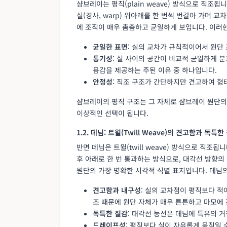
샴브레이는 평직(plain weave) 방식으로 직조됩니
실(경사, warp) 위아래를 한 번씩 번갈아 가며 
에 조직이 매우 촘촘하고 균일하게 보입니다. 이러
균일한 표면
: 실의 교차가 규칙적이어서 원단
통기성
: 실 사이의 공간이 비교적 균일하게 
용감을 제공하는 주된 이유 중 하나입니다.
안정성
: 직조 구조가 간단하지만 견고하여 형
샴브레이의 평직 구조는 그 자체로 샴브레이 원단의
이상적인 선택이 됩니다.
1.2. 데님: 트윌(Twill Weave)의 견고함과 독특한
반면 데님은 트윌(twill weave) 방식으로 직조됩
후 아래로 한 번 통과하는 방식으로, 대각선 방향의 능
원단의 가장 명확한 시각적 식별 표지입니다. 데님
견고함과 내구성
: 실의 교차점이 평직보다 적
조 때문에 원단 자체가 매우 튼튼하고 마모에
독특한 질감
: 대각선 능선은 데님에 특유의 
드레이프성
: 평직보다 실이 자유롭게 움직일 