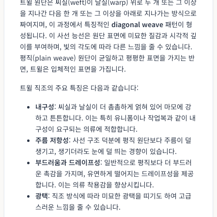
트윌 원단은 씨실(weft)이 날실(warp) 위로 두 개 또는 그 이상
을 지나간 다음 한 개 또는 그 이상을 아래로 지나가는 방식으로
짜여지며, 이 과정에서 특징적인
diagonal weave
패턴이 형
성됩니다. 이 사선 능선은 원단 표면에 미묘한 질감과 시각적 깊
이를 부여하며, 빛의 각도에 따라 다른 느낌을 줄 수 있습니다.
평직(plain weave) 원단이 균일하고 평평한 표면을 가지는 반
면, 트윌은 입체적인 표면을 가집니다.
트윌 직조의 주요 특징은 다음과 같습니다:
내구성
: 씨실과 날실이 더 촘촘하게 얽혀 있어 마모에 강
하고 튼튼합니다. 이는 특히 유니폼이나 작업복과 같이 내
구성이 요구되는 의류에 적합합니다.
주름 저항성
: 사선 구조 덕분에 평직 원단보다 주름이 덜
생기고, 생기더라도 눈에 덜 띄는 경향이 있습니다.
부드러움과 드레이프성
: 일반적으로 평직보다 더 부드러
운 촉감을 가지며, 유연하게 떨어지는 드레이프성을 제공
합니다. 이는 의류 착용감을 향상시킵니다.
광택
: 직조 방식에 따라 미묘한 광택을 띠기도 하여 고급
스러운 느낌을 줄 수 있습니다.