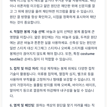
래에 미끄럼 방지 매트를 깔거나 무거운 추를 사용하세요. 새틴
이나 쉬폰처럼 미끄럽고 얇은 원단은 재단판 위에 신문지를 깔
고 그 위에 원단을 올려 재단하면 미끄럼을 줄일 수 있습니다.
원단 결 방향을 항상 확인하고, 시접을 정확하게 표시하여 재단
하는 것이 중요합니다.
4. 적절한 봉제 기술 선택
: 바늘과 실의 선택은 봉제 품질에 큰
영향을 미칩니다. 얇은 원단에는 가는 바늘과 실을, 두꺼운 원단
에는 굵은 바늘과 튼튼한 실을 사용하세요. 신축성 있는 원단은
일반 스티치 대신 지그재그 스티치나 오버록 스티치를 사용하여
봉제선이 끊어지지 않도록 해야 합니다. 또한, 특정
costume
textile
은 손바느질이 더 적합할 수 있습니다.
5. 접착 및 마감 처리
: 의상 제작에는 봉제 외에도 다양한 접착
기술이 활용됩니다. 의류용 접착제, 열접착 심지, 벨크로 등을
사용하여 부착물을 고정하거나 형태를 보강할 수 있습니다. 의
상의 가장자리는 올풀림 방지를 위해 오버록, 바이어스 테이프,
말아박기 등으로 깔끔하게 마감해야 내구성을 높일 수 있습니
다.
6. 염색 및 페인팅
: 원하는 색상의 원단을 찾기 어려울 때는 직