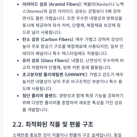
아라미드 섬유 (Aramid Fibers)
: 케블라(Kevlar)나 노멕
스(Nomex)와 같은 아라미드 섬유는 강철보다 5배 강하
면서도 훨씬 가볍습니다. 또한 우수한 내열성과 방화성을
동시에 제공하여 좌석 커버, 단열재, 복합재료 보강재 등
으로 널리 사용됩니다.
탄소 섬유 (Carbon Fibers)
: 매우 가볍고 강하며 강성이
높아 주로 항공기 구조물 복합재료에 사용되지만, 일부 인
테리어 패널이나 특수 텍스타일에도 적용됩니다.
유리 섬유 (Glass Fibers)
: 내열성, 난연성이 우수하며 비
교적 저렴하여 단열재, 방화 커튼 등에 활용됩니다.
초고분자량 폴리에틸렌 (UHMWPE)
: 가볍고 강도가 매우
높지만 내열성이 낮아 주로 비구조적인 부분이나 특수 용
도에 사용됩니다.
첨단 폴리머 블렌드
: 경량성과 함께 특정 기능을 강화하기
위해 다양한 폴리머를 혼합하여 새로운 특성을 가진 섬유
를 개발합니다.
2.2. 최적화된 직물 및 편물 구조
소재만큼 중요한 것이 직물이나 편물의 구조 설계입니다. 동일