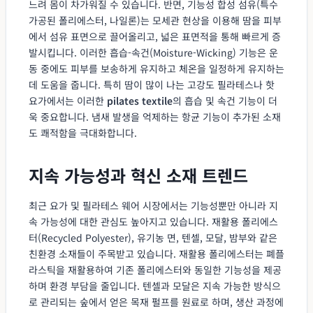
느려 몸이 차가워질 수 있습니다. 반면, 기능성 합성 섬유(특수
가공된 폴리에스터, 나일론)는 모세관 현상을 이용해 땀을 피부
에서 섬유 표면으로 끌어올리고, 넓은 표면적을 통해 빠르게 증
발시킵니다. 이러한 흡습-속건(Moisture-Wicking) 기능은 운
동 중에도 피부를 보송하게 유지하고 체온을 일정하게 유지하는
데 도움을 줍니다. 특히 땀이 많이 나는 고강도 필라테스나 핫
요가에서는 이러한
pilates textile
의 흡습 및 속건 기능이 더
욱 중요합니다. 냄새 발생을 억제하는 항균 기능이 추가된 소재
도 쾌적함을 극대화합니다.
지속 가능성과 혁신 소재 트렌드
최근 요가 및 필라테스 웨어 시장에서는 기능성뿐만 아니라 지
속 가능성에 대한 관심도 높아지고 있습니다. 재활용 폴리에스
터(Recycled Polyester), 유기농 면, 텐셀, 모달, 밤부와 같은
친환경 소재들이 주목받고 있습니다. 재활용 폴리에스터는 폐플
라스틱을 재활용하여 기존 폴리에스터와 동일한 기능성을 제공
하며 환경 부담을 줄입니다. 텐셀과 모달은 지속 가능한 방식으
로 관리되는 숲에서 얻은 목재 펄프를 원료로 하며, 생산 과정에