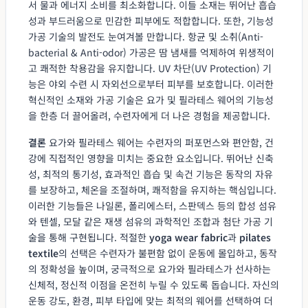
서 물과 에너지 소비를 최소화합니다. 이들 소재는 뛰어난 흡습
성과 부드러움으로 민감한 피부에도 적합합니다. 또한, 기능성
가공 기술의 발전도 눈여겨볼 만합니다. 항균 및 소취(Anti-
bacterial & Anti-odor) 가공은 땀 냄새를 억제하여 위생적이
고 쾌적한 착용감을 유지합니다. UV 차단(UV Protection) 기
능은 야외 수련 시 자외선으로부터 피부를 보호합니다. 이러한
혁신적인 소재와 가공 기술은 요가 및 필라테스 웨어의 기능성
을 한층 더 끌어올려, 수련자에게 더 나은 경험을 제공합니다.
결론
요가와 필라테스 웨어는 수련자의 퍼포먼스와 편안함, 건
강에 직접적인 영향을 미치는 중요한 요소입니다. 뛰어난 신축
성, 최적의 통기성, 효과적인 흡습 및 속건 기능은 동작의 자유
를 보장하고, 체온을 조절하며, 쾌적함을 유지하는 핵심입니다.
이러한 기능들은 나일론, 폴리에스터, 스판덱스 등의 합성 섬유
와 텐셀, 모달 같은 재생 섬유의 과학적인 조합과 첨단 가공 기
술을 통해 구현됩니다. 적절한
yoga wear fabric
과
pilates
textile
의 선택은 수련자가 불편함 없이 운동에 몰입하고, 동작
의 정확성을 높이며, 궁극적으로 요가와 필라테스가 선사하는
신체적, 정신적 이점을 온전히 누릴 수 있도록 돕습니다. 자신의
운동 강도, 환경, 피부 타입에 맞는 최적의 웨어를 선택하여 더