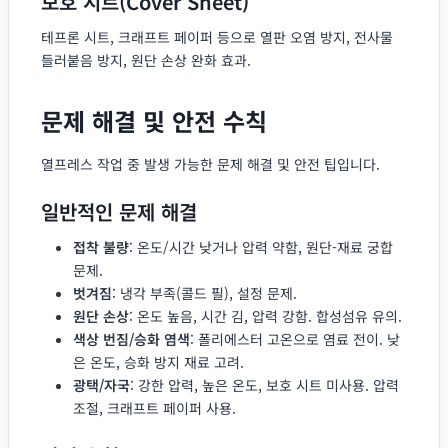
보호 시트(Cover Sheet)
테프론 시트, 크래프트 페이퍼 등으로 열판 오염 방지, 전사물
들러붙음 방지, 원단 손상 완화 효과.
문제 해결 및 안전 수칙
열프레스 작업 중 발생 가능한 문제 해결 및 안전 팁입니다.
일반적인 문제 해결
접착 불량
: 온도/시간 낮거나 압력 약함, 원단-재료 궁합
문제.
벗겨짐
: 냉각 부족(콜드 필), 설정 문제.
원단 손상
: 온도 높음, 시간 김, 압력 강함. 합성섬유 유의.
색상 번짐/승화 염색
: 폴리에스터 고온으로 염료 전이. 낮
은 온도, 승화 방지 재료 고려.
광택/자국
: 강한 압력, 높은 온도, 보호 시트 미사용. 압력
조절, 크래프트 페이퍼 사용.