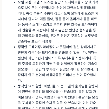
모델 포징
: 모델의 포즈는 원단의 드레이프를 가장 효과적
으로 보여주는 수단입니다. 원단이 자연스럽게 흘러내리
거나, 특정 부분의 주름이 강조되도록 모델에게 포즈를 지
시해야 합니다. 예를 들어, 팔을 들어 올리거나 몸을 비트
는 동작은 소매나 스커트 부분의 원단 흐름을 드라마틱하
게 연출할 수 있습니다. 얇고 유연한 원단은 움직임을 통
해 가벼움과 유동성을, 두꺼운 원단은 구조적인 실루엣을
강조하는 포즈가 적합합니다.
정적인 드레이핑
: 마네킹이나 옷걸이에 걸린 상태에서도
원단의 아름다운 드레이프를 연출할 수 있습니다. 이때는
원단이 자연스럽게 떨어지도록 무게추를 사용하거나, 특
정 주름을 고정하기 위해 핀을 섬세하게 활용하는 기술이
필요합니다. 원단의 부피감과 질감을 최대한 살리면서, 과
장되지 않고 본연의 아름다움을 드러내는 것이 중요합니
다.
동적인 요소 활용
: 바람, 물, 또는 모델의 움직임을 활용하
여 원단에 생동감을 불어넣을 수 있습니다. 특히 얇고 가
벼운 원단의 경우, 바람을 이용하여 원단이 흩날리는 모습
을 포착하면 극적인 효과를 얻을 수 있습니다. 이는 단순
히 정지된 이미지를 넘어, 원단의 움직임을 통해 시각적인