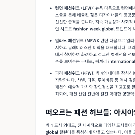
런던 패션위크 (LFW)
: 뉴욕 다음으로 런던
스쿨을 통해 배출된 젊은 디자이너들의 등용
신선한 충격을 줍니다. 지속 가능성과 사회적
인 시도로
fashion week global
트렌드에 새
밀라노 패션위크 (MFW)
: 런던 다음으로 열
시하고 글래머러스한 미학을 대표합니다. 프라
대거 참여하여 화려하고 정교한 컬렉션을 선보
수를 보여주는 무대로, 럭셔리
internationa
파리 패션위크 (PFW)
: 빅 4의 대미를 장식
자랑합니다. 샤넬, 디올, 루이비통 등 역사 
패션의 예술적 가치와 장인정신을 최고조로 끌
최되어, 패션 산업 전반에 걸친 막대한 영향력
떠오르는 패션 허브들: 아시아
빅 4 도시 외에도, 전 세계적으로 다양한 도시들
global
캘린더를 풍성하게 만들고 있습니다. 이들