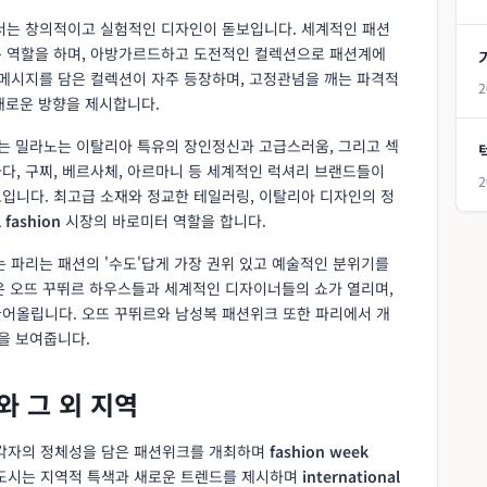
에서는 창의적이고 실험적인 디자인이 돋보입니다. 세계적인 패션
문 역할을 하며, 아방가르드하고 도전적인 컬렉션으로 패션계에
 메시지를 담은 컬렉션이 자주 등장하며, 고정관념을 깨는 파격적
2
로운 방향을 제시합니다.
리는 밀라노는 이탈리아 특유의 장인정신과 고급스러움, 그리고 섹
다, 구찌, 베르사체, 아르마니 등 세계적인 럭셔리 브랜드들이
2
입니다. 최고급 소재와 정교한 테일러링, 이탈리아 디자인의 정
l fashion
시장의 바로미터 역할을 합니다.
하는 파리는 패션의 '수도'답게 가장 권위 있고 예술적인 분위기를
깊은 오뜨 꾸뛰르 하우스들과 세계적인 디자이너들의 쇼가 열리며,
어올립니다. 오뜨 꾸뛰르와 남성복 패션위크 또한 파리에서 개
을 보여줍니다.
와 그 외 지역
이 각자의 정체성을 담은 패션위크를 개최하며
fashion week
 도시는 지역적 특색과 새로운 트렌드를 제시하며
international