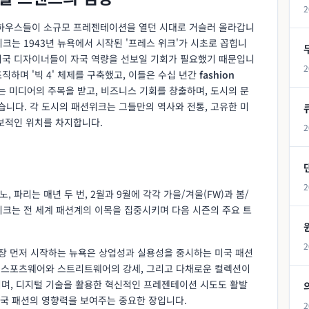
2
 하우스들이 소규모 프레젠테이션을 열던 시대로 거슬러 올라갑니
크는 1943년 뉴욕에서 시작된 '프레스 위크'가 시초로 꼽힙니
 미국 디자이너들이 자국 역량을 선보일 기회가 필요했기 때문입니
2
조직하며 '빅 4' 체제를 구축했고, 이들은 수십 년간
fashion
 미디어의 주목을 받고, 비즈니스 기회를 창출하며, 도시의 문
니다. 각 도시의 패션위크는 그들만의 역사와 전통, 고유한 미
보적인 위치를 차지합니다.
2
2
, 파리는 매년 두 번, 2월과 9월에 각각 가을/겨울(FW)과 봄/
션위크는 전 세계 패션계의 이목을 집중시키며 다음 시즌의 주요 트
2
 가장 먼저 시작하는 뉴욕은 상업성과 실용성을 중시하는 미국 패션
, 스포츠웨어와 스트리트웨어의 강세, 그리고 다채로운 컬렉션이
며, 디지털 기술을 활용한 혁신적인 프레젠테이션 시도도 활발
국 패션의 영향력을 보여주는 중요한 장입니다.
2