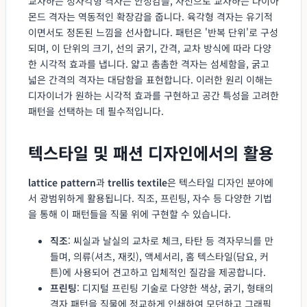
교차하는 정사각형 격자는 안정감을, 사선으로 교차하는 다이아
몬드 격자는 역동적인 확장감을 줍니다. 육각형 격자는 유기적
이면서도 정돈된 느낌을 선사합니다. 패턴은 '반복 단위'로 구성
되며, 이 단위의 크기, 선의 굵기, 간격, 교차 방식에 따라 다양
한 시각적 효과를 냅니다. 얇고 촘촘한 격자는 섬세함을, 굵고
넓은 간격의 격자는 대담함을 표현합니다. 이러한 원리 이해는
디자이너가 원하는 시각적 효과를 구현하고 공간 특성을 고려한
패턴을 선택하는 데 필수적입니다.
텍스타일 및 패션 디자인에서의 활용
lattice pattern
과
trellis textile
은 텍스타일 디자인 분야에
서 광범위하게 활용됩니다. 직조, 프린팅, 자수 등 다양한 기법
을 통해 이 패턴들을 직물 위에 구현할 수 있습니다.
직조
: 씨실과 날실의 교차로 체크, 타탄 등 격자무늬를 만
들며, 의류(셔츠, 재킷), 액세서리, 홈 텍스타일(담요, 커
튼)에 사용되어 견고하고 입체적인 질감을 제공합니다.
프린팅
: 디지털 프린팅 기술로 다양한 색상, 굵기, 형태의
격자 패턴을 직물에 정교하게 인쇄하여 모던하고 그래픽