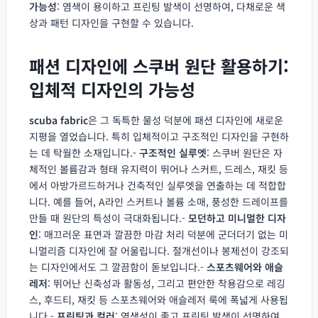
가능성
: 염색이 용이하고 프린팅 발색이 선명하여, 다채로운 색
상과 패턴 디자인을 구현할 수 있습니다.
패션 디자인에 스쿠버 원단 활용하기:
입체적 디자인의 가능성
scuba fabric
은 그 독특한 물성 덕분에 패션 디자인에 새로운
지평을 열었습니다. 특히 입체적이고 구조적인 디자인을 구현하
는 데 탁월한 소재입니다.-
구조적인 실루엣
: 스쿠버 원단은 자
체적인 볼륨감과 형태 유지력이 뛰어나 스커트, 드레스, 재킷 등
에서 아방가르드하거나 건축적인 실루엣을 연출하는 데 적합합
니다. 예를 들어, A라인 스커트나 볼륨 소매, 풍성한 드레이프를
만들 때 원단의 특성이 극대화됩니다.-
모던하고 미니멀한 디자
인
: 매끄러운 표면과 깔끔한 마감 처리 덕분에 군더더기 없는 미
니멀리즘 디자인에 잘 어울립니다. 절개선이나 봉제선이 강조되
는 디자인에서도 그 깔끔함이 돋보입니다.-
스포츠웨어와 애슬
레저
: 뛰어난 신축성과 활동성, 그리고 편안한 착용감으로 레깅
스, 후드티, 재킷 등 스포츠웨어와 애슬레저 룩에 폭넓게 사용됩
니다.-
프린팅과 컬러
: 염색성이 좋고 프린팅 발색이 선명하여