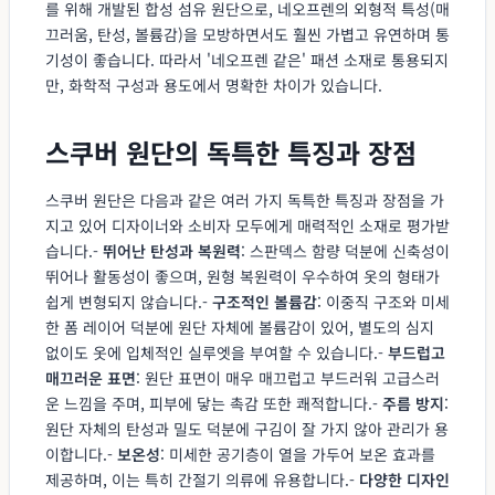
를 위해 개발된 합성 섬유 원단으로, 네오프렌의 외형적 특성(매
끄러움, 탄성, 볼륨감)을 모방하면서도 훨씬 가볍고 유연하며 통
기성이 좋습니다. 따라서 '네오프렌 같은' 패션 소재로 통용되지
만, 화학적 구성과 용도에서 명확한 차이가 있습니다.
스쿠버 원단의 독특한 특징과 장점
스쿠버 원단은 다음과 같은 여러 가지 독특한 특징과 장점을 가
지고 있어 디자이너와 소비자 모두에게 매력적인 소재로 평가받
습니다.-
뛰어난 탄성과 복원력
: 스판덱스 함량 덕분에 신축성이
뛰어나 활동성이 좋으며, 원형 복원력이 우수하여 옷의 형태가
쉽게 변형되지 않습니다.-
구조적인 볼륨감
: 이중직 구조와 미세
한 폼 레이어 덕분에 원단 자체에 볼륨감이 있어, 별도의 심지
없이도 옷에 입체적인 실루엣을 부여할 수 있습니다.-
부드럽고
매끄러운 표면
: 원단 표면이 매우 매끄럽고 부드러워 고급스러
운 느낌을 주며, 피부에 닿는 촉감 또한 쾌적합니다.-
주름 방지
:
원단 자체의 탄성과 밀도 덕분에 구김이 잘 가지 않아 관리가 용
이합니다.-
보온성
: 미세한 공기층이 열을 가두어 보온 효과를
제공하며, 이는 특히 간절기 의류에 유용합니다.-
다양한 디자인