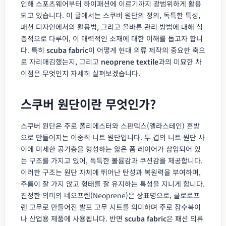
인해 스포츠웨어부터 하이패션에 이르기까지 광범위하게 활용
되고 있습니다. 이 글에서는 스쿠버 원단의 정의, 독특한 특성,
패션 디자인에서의 활용법, 그리고 올바른 관리 방법에 대해 심
층적으로 다루어, 이 매력적인 소재에 대한 이해를 돕고자 합니
다. 특히
scuba fabric
이 어떻게 현대 의류 제작의 중요한 축으
로 자리매김했는지, 그리고
neoprene textile
과의 미묘한 차
이점은 무엇인지 자세히 살펴보겠습니다.
스쿠버 원단이란 무엇인가?
스쿠버 원단은 주로 폴리에스터와 스판덱스(엘라스테인) 혼방
으로 만들어지는 이중직 니트 원단입니다. 두 겹의 니트 원단 사
이에 미세한 공기층을 형성하는 얇은 폼 레이어가 삽입되어 있
는 구조를 가지고 있어, 독특한 볼륨감과 쿠션감을 제공합니다.
이러한 구조는 원단 자체에 뛰어난 탄성과 복원력을 부여하며,
주름이 잘 가지 않고 형태를 잘 유지하는 특성을 지니게 합니다.
진정한 의미의 네오프렌(Neoprene)은 상표명으로, 클로로프
렌 고무로 만들어진 발포 고무 시트를 의미하며 주로 잠수복이
나 산업용 제품에 사용됩니다. 반면
scuba fabric
은 패션 의류