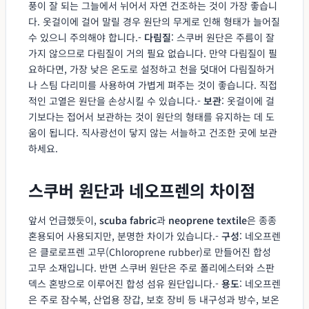
풍이 잘 되는 그늘에서 뉘어서 자연 건조하는 것이 가장 좋습니
다. 옷걸이에 걸어 말릴 경우 원단의 무게로 인해 형태가 늘어질
수 있으니 주의해야 합니다.-
다림질
: 스쿠버 원단은 주름이 잘
가지 않으므로 다림질이 거의 필요 없습니다. 만약 다림질이 필
요하다면, 가장 낮은 온도로 설정하고 천을 덧대어 다림질하거
나 스팀 다리미를 사용하여 가볍게 펴주는 것이 좋습니다. 직접
적인 고열은 원단을 손상시킬 수 있습니다.-
보관
: 옷걸이에 걸
기보다는 접어서 보관하는 것이 원단의 형태를 유지하는 데 도
움이 됩니다. 직사광선이 닿지 않는 서늘하고 건조한 곳에 보관
하세요.
스쿠버 원단과 네오프렌의 차이점
앞서 언급했듯이,
scuba fabric
과
neoprene textile
은 종종
혼용되어 사용되지만, 분명한 차이가 있습니다.-
구성
: 네오프렌
은 클로로프렌 고무(Chloroprene rubber)로 만들어진 합성
고무 소재입니다. 반면 스쿠버 원단은 주로 폴리에스터와 스판
덱스 혼방으로 이루어진 합성 섬유 원단입니다.-
용도
: 네오프렌
은 주로 잠수복, 산업용 장갑, 보호 장비 등 내구성과 방수, 보온