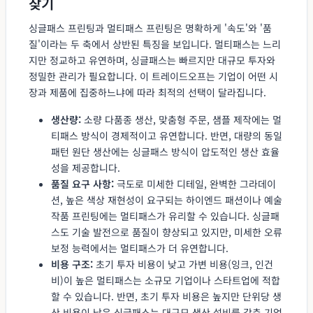
찾기
싱글패스 프린팅과 멀티패스 프린팅은 명확하게 '속도'와 '품
질'이라는 두 축에서 상반된 특징을 보입니다. 멀티패스는 느리
지만 정교하고 유연하며, 싱글패스는 빠르지만 대규모 투자와
정밀한 관리가 필요합니다. 이 트레이드오프는 기업이 어떤 시
장과 제품에 집중하느냐에 따라 최적의 선택이 달라집니다.
생산량:
소량 다품종 생산, 맞춤형 주문, 샘플 제작에는 멀
티패스 방식이 경제적이고 유연합니다. 반면, 대량의 동일
패턴 원단 생산에는 싱글패스 방식이 압도적인 생산 효율
성을 제공합니다.
품질 요구 사항:
극도로 미세한 디테일, 완벽한 그라데이
션, 높은 색상 재현성이 요구되는 하이엔드 패션이나 예술
작품 프린팅에는 멀티패스가 유리할 수 있습니다. 싱글패
스도 기술 발전으로 품질이 향상되고 있지만, 미세한 오류
보정 능력에서는 멀티패스가 더 유연합니다.
비용 구조:
초기 투자 비용이 낮고 가변 비용(잉크, 인건
비)이 높은 멀티패스는 소규모 기업이나 스타트업에 적합
할 수 있습니다. 반면, 초기 투자 비용은 높지만 단위당 생
산 비용이 낮은 싱글패스는 대규모 생산 설비를 갖춘 기업