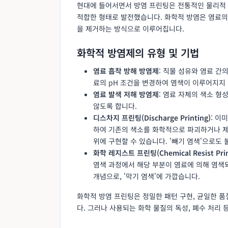
현대에 들어서면서 방염 프린팅은 전통적인 물리적 
적합한 형태로 발전했습니다. 화학적 방염은 염료의
을 제거하는 방식으로 이루어집니다.
화학적 방염제의 유형 및 기법
염료 흡착 방해 방염제
: 직물 섬유와 염료 간
료의 pH 조건을 변경하여 염색이 이루어지지
염료 발색 저해 방염제
: 염료 자체의 색소 
않도록 합니다.
디스차지 프린팅(Discharge Printing)
: 이
하여 기존의 색소를 화학적으로 파괴하거나 제
위에 구현할 수 있습니다. '빼기 염색'으로도 
화학 레지스트 프린팅(Chemical Resist Prin
염색 과정에서 해당 부분이 염료에 의해 염색
개념으로, '막기 염색'에 가깝습니다.
화학적 방염 프린팅은 정밀한 패턴 구현, 균일한 품
다. 그러나 사용되는 화학 물질의 독성, 폐수 처리 