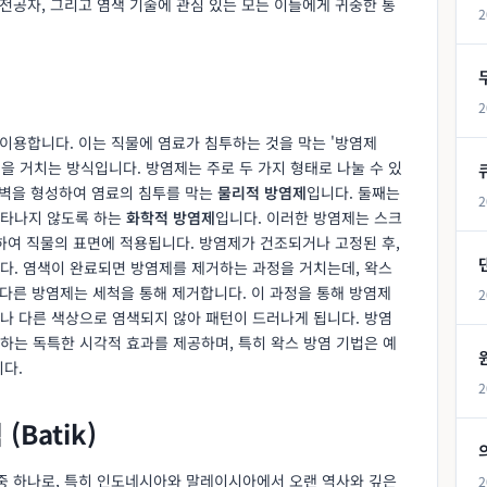
 전공자, 그리고 염색 기술에 관심 있는 모든 이들에게 귀중한 통
2
2
 이용합니다. 이는 직물에 염료가 침투하는 것을 막는 '방염제
색 과정을 거치는 방식입니다. 방염제는 주로 두 가지 형태로 나눌 수 있
 장벽을 형성하여 염료의 침투를 막는
물리적 방염제
입니다. 둘째는
2
나타나지 않도록 하는
화학적 방염제
입니다. 이러한 방염제는 스크
용하여 직물의 표면에 적용됩니다. 방염제가 건조되거나 고정된 후,
다. 염색이 완료되면 방염제를 제거하는 과정을 거치는데, 왁스
 다른 방염제는 세척을 통해 제거합니다. 이 과정을 통해 방염제
2
나 다른 색상으로 염색되지 않아 패턴이 드러나게 됩니다. 방염
하는 독특한 시각적 효과를 제공하며, 특히 왁스 방염 기법은 예
다.
2
Batik)
 중 하나로, 특히 인도네시아와 말레이시아에서 오랜 역사와 깊은
2