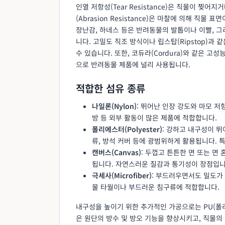
인열 저항성(Tear Resistance)은 직물이 찢
(Abrasion Resistance)은 마찰에 의해 직
장난감, 하네스 등은 반려동물의 발톱이나 이빨, 그
니다. 고밀도 직조 방식이나 립스탑(Ripstop)과
수 있습니다. 또한, 코듀라(Cordura)와 같은 고
으로 반려동물 제품에 널리 사용됩니다.
적합한 섬유 종류
나일론(Nylon)
: 뛰어난 인장 강도와 마모 저
방 등 외부 활동이 많은 제품에 적합합니다.
폴리에스터(Polyester)
: 강하고 내구성이 뛰
류, 방석 커버 등에 광범위하게 활용됩니다. 
캔버스(Canvas)
: 두껍고 튼튼한 면 또는 면
됩니다. 자연스러운 질감과 통기성이 장점입니
극세사(Microfiber)
: 부드러우면서도 밀도가
물 타월이나 부드러운 침구류에 적합합니다.
내구성을 높이기 위한 추가적인 가공으로는 PU(폴리
은 원단의 방수 및 방오 기능을 향상시키고, 직물의