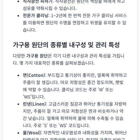
직사광선 피하기
: 직사광선은 원단의 색상을 바래게 하고
섬유를 약화시킬 수 있습니다.
전문가 클리닝
: 1~2년에 한 번씩 전문 가구 클리닝 서비스
를 이용하면 원단의 수명을 연장하고 위생을 유지할 수 있
습니다.
가구용 원단의 종류별 내구성 및 관리 특성
다양한
가구용 원단
은 각기 다른 내구성과 관리 특성을 가집니
다. 몇 가지 대표적인 종류를 살펴보겠습니다.
면(Cotton)
: 부드럽고 통기성이 좋지만, 얼룩에 취약하고
주름이 잘 생깁니다. 마모 저항성은 중간 정도이며, 햇빛
에 약할 수 있습니다. 클리닝 코드는 주로 'W' 또는
'WS'입니다.
린넨(Linen)
: 고급스러운 질감과 뛰어난 통기성을 자랑하
지만, 주름이 잘 가고 마모 저항성은 면과 비슷하거나 약
간 낮습니다. 얼룩에 취약하며 물에 의해 수축될 수 있습
니다. 주로 'S' 또는 'WS' 코드입니다.
울(Wool)
: 자연적인 내오염성과 내화성을 가지며, 뛰어난
탄력성과 마모 저항성을 보입니다. 하지만 가격이 비싸고