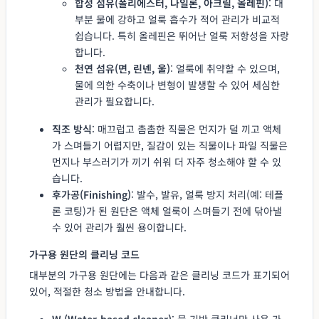
합성 섬유(폴리에스터, 나일론, 아크릴, 올레핀)
: 대
부분 물에 강하고 얼룩 흡수가 적어 관리가 비교적
쉽습니다. 특히 올레핀은 뛰어난 얼룩 저항성을 자랑
합니다.
천연 섬유(면, 린넨, 울)
: 얼룩에 취약할 수 있으며,
물에 의한 수축이나 변형이 발생할 수 있어 세심한
관리가 필요합니다.
직조 방식
: 매끄럽고 촘촘한 직물은 먼지가 덜 끼고 액체
가 스며들기 어렵지만, 질감이 있는 직물이나 파일 직물은
먼지나 부스러기가 끼기 쉬워 더 자주 청소해야 할 수 있
습니다.
후가공(Finishing)
: 발수, 발유, 얼룩 방지 처리(예: 테플
론 코팅)가 된 원단은 액체 얼룩이 스며들기 전에 닦아낼
수 있어 관리가 훨씬 용이합니다.
가구용 원단의 클리닝 코드
대부분의 가구용 원단에는 다음과 같은 클리닝 코드가 표기되어
있어, 적절한 청소 방법을 안내합니다.
W (Water-based cleaner)
: 물 기반 클리너만 사용 가