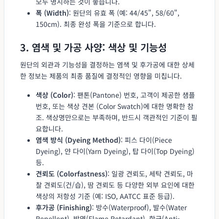
모두 명시하는 것이 좋습니다.
폭 (Width)
: 원단의 유효 폭 (예: 44/45", 58/60",
150cm). 최종 완성 폭을 기준으로 합니다.
3. 염색 및 가공 사양: 색상 및 기능성
원단의 외관과 기능성을 결정하는 염색 및 후가공에 대한 상세
한 정보는 제품의 최종 품질에 결정적인 영향을 미칩니다.
색상 (Color)
: 팬톤(Pantone) 번호, 고객이 제공한 샘플
번호, 또는 색상 견본 (Color Swatch)에 대한 명확한 참
조. 색상명만으로는 부족하며, 반드시 객관적인 기준이 필
요합니다.
염색 방식 (Dyeing Method)
: 피스 다이(Piece
Dyeing), 얀 다이(Yarn Dyeing), 탑 다이(Top Dyeing)
등.
견뢰도 (Colorfastness)
: 일광 견뢰도, 세탁 견뢰도, 마
찰 견뢰도(건/습), 땀 견뢰도 등 다양한 외부 요인에 대한
색상의 저항성 기준 (예: ISO, AATCC 표준 등급).
후가공 (Finishing)
: 방수(Waterproof), 발수(Water
Repellent), 방염(Flame Retardant), 항균(Anti-