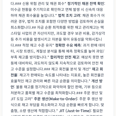
다.### 신용 위험 관리 및 채권 회수*
정기적인 채권 잔액 확인
:
미수금 현황을 주기적으로 확인하고 연체 발생 시 신속히 대응
하여 채권 회수율을 높입니다.*
법적 조치 고려
: 채권 회수가 어
려운 경우, 법적 조치를 포함한 다양한 방법을 검토하여 손실을
최소화합니다.## 자금 순환 최적화를 위한 재고 관리재고는 텍
스타일 사업의 큰 자산이지만, 과도할 경우 보관 비용, 감가상각
등 추가 비용을 발생시키고 자본을 묶어 유동성을 악화시킵니
다.### 적정 재고 수준 유지*
정확한 수요 예측
: 과거 판매 데이
터, 시장 트렌드, 계절성 분석을 통해 예측 정확도를 높여 과잉/
부족 재고를 방지합니다.*
합리적인 안전 재고
: 예상치 못한 변
동에 대비하되, 과도하지 않도록 지속적으로 검토하여 안전 재
고 수준을 설정합니다.### 재고 회전율 분석 및 개선*
재고 회
전율
: 재고가 판매되는 속도를 나타내는 지표로, 높은 회전율은
효율적인 재고 관리와 빠른 자금 순환을 의미합니다.*
개선 방
안
: 불용 재고를 정기적으로 파악하여 할인 판매, 기부 등으로
처분하고 품목별 재고 수준을 최적화합니다.### 주문 생산 및
JIT 도입 고려*
주문 생산(Make-to-Order)
: 주문 후 생산 방
식으로 재고 부담을 최소화하고 자금 순환을 빠르게 합니다. 맞
춤형, 소량 생산에 적합합니다.*
JIT (Just-In-Time)
: 필요한