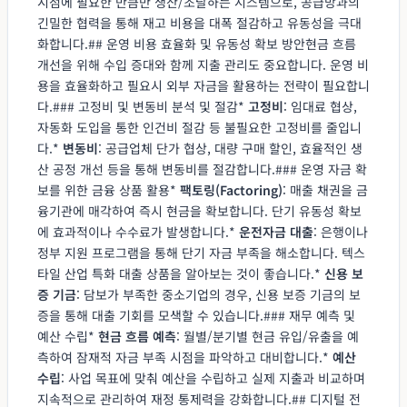
시점에 필요한 만큼만 생산/조달하는 시스템으로, 공급망과의
긴밀한 협력을 통해 재고 비용을 대폭 절감하고 유동성을 극대
화합니다.## 운영 비용 효율화 및 유동성 확보 방안현금 흐름
개선을 위해 수입 증대와 함께 지출 관리도 중요합니다. 운영 비
용을 효율화하고 필요시 외부 자금을 활용하는 전략이 필요합니
다.### 고정비 및 변동비 분석 및 절감*
고정비
: 임대료 협상,
자동화 도입을 통한 인건비 절감 등 불필요한 고정비를 줄입니
다.*
변동비
: 공급업체 단가 협상, 대량 구매 할인, 효율적인 생
산 공정 개선 등을 통해 변동비를 절감합니다.### 운영 자금 확
보를 위한 금융 상품 활용*
팩토링(Factoring)
: 매출 채권을 금
융기관에 매각하여 즉시 현금을 확보합니다. 단기 유동성 확보
에 효과적이나 수수료가 발생합니다.*
운전자금 대출
: 은행이나
정부 지원 프로그램을 통해 단기 자금 부족을 해소합니다. 텍스
타일 산업 특화 대출 상품을 알아보는 것이 좋습니다.*
신용 보
증 기금
: 담보가 부족한 중소기업의 경우, 신용 보증 기금의 보
증을 통해 대출 기회를 모색할 수 있습니다.### 재무 예측 및
예산 수립*
현금 흐름 예측
: 월별/분기별 현금 유입/유출을 예
측하여 잠재적 자금 부족 시점을 파악하고 대비합니다.*
예산
수립
: 사업 목표에 맞춰 예산을 수립하고 실제 지출과 비교하며
지속적으로 관리하여 재정 통제력을 강화합니다.## 디지털 전