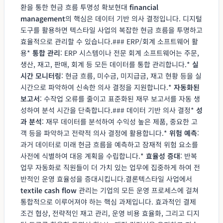
환을 통한 현금 흐름 투명성 확보현대
financial
management
의 핵심은 데이터 기반 의사 결정입니다. 디지털
도구를 활용하면 텍스타일 사업의 복잡한 현금 흐름을 투명하고
효율적으로 관리할 수 있습니다.### ERP/회계 소프트웨어 활
용*
통합 관리
: ERP 시스템이나 전문 회계 소프트웨어는 주문,
생산, 재고, 판매, 회계 등 모든 데이터를 통합 관리합니다.*
실
시간 모니터링
: 현금 흐름, 미수금, 미지급금, 재고 현황 등을 실
시간으로 파악하여 신속한 의사 결정을 지원합니다.*
자동화된
보고서
: 수작업 오류를 줄이고 표준화된 재무 보고서를 자동 생
성하여 분석 시간을 단축합니다.### 데이터 기반 의사 결정*
성
과 분석
: 재무 데이터를 분석하여 수익성 높은 제품, 중요한 고
객 등을 파악하고 전략적 의사 결정에 활용합니다.*
위험 예측
:
과거 데이터로 미래 현금 흐름을 예측하고 잠재적 위험 요소를
사전에 식별하여 대응 계획을 수립합니다.*
효율성 증대
: 반복
업무 자동화로 직원들이 더 가치 있는 업무에 집중하게 하여 전
반적인 운영 효율성을 증대시킵니다.결론텍스타일 사업에서
textile cash flow
관리는 기업의 모든 운영 프로세스에 걸쳐
통합적으로 이루어져야 하는 핵심 과제입니다. 효과적인 결제
조건 협상, 전략적인 재고 관리, 운영 비용 효율화, 그리고 디지