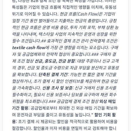
담, 다양한 B2B 결제 조건 등 독특한 특성을 가집니다. 이러한
특성들은 기업의 현금 흐름에 직접적인 영향을 미치며, 유동성
위기로 이어질 수 있습니다.
현금 흐름(Cash Flow)
은 기업이
일정 기간 동안 벌어들이고 지출하는 현금의 총량입니다. 긍정
적인 현금 흐름은 운영 비용 충당, 투자 기회 포착, 부채 상환 능
력을 나타내며, 텍스타일 사업의 지속적인 운영과 성장을 위한
필수 조건입니다.## 효과적인 결제 조건 관리 전략결제 조건은
textile cash flow
에 가장 큰 영향을 미치는 요소입니다. 구매
자 및 공급업체와의 전략적 협상이 중요합니다.### 구매자 결
제 조건 협상
선금, 중도금, 잔금 분할
: 대량 주문이나 신규 고객
의 경우, 선금 및 중도금 수령으로 자금 부담을 분산하고 유동성
을 확보합니다.
단축된 결제 기간
: 가능한 한 짧은 결제 기간을
협상하거나, 조기 결제 시 할인 인센티브를 제공하여 현금 유입
을 가속화합니다.
신용 조사 및 보증
: 신규 거래처 신용 조사를
필수화하고, 필요시 신용 보증서나 담보를 요구하여 채권 회수
위험을 최소화합니다.### 공급업체 결제 조건 협상
외상 매입
기간 활용
: 공급업체로부터 최대한 긴 외상 매입 기간을 확보하
여 운전자금 부담을 줄이고 유동성을 높입니다.*
할인 기회 활
용
: 조기 결제 시 제공되는 할인을 적극적으로 활용하여 비용을
절감합니다. 할인율과 이자 비용을 면밀히 비교 검토해야 합니