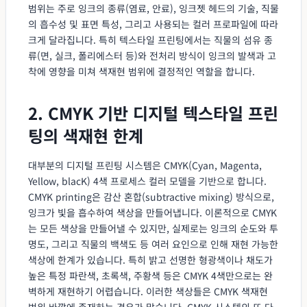
범위는 주로 잉크의 종류(염료, 안료), 잉크젯 헤드의 기술, 직물
의 흡수성 및 표면 특성, 그리고 사용되는 컬러 프로파일에 따라
크게 달라집니다. 특히 텍스타일 프린팅에서는 직물의 섬유 종
류(면, 실크, 폴리에스터 등)와 전처리 방식이 잉크의 발색과 고
착에 영향을 미쳐 색재현 범위에 결정적인 역할을 합니다.
2. CMYK 기반 디지털 텍스타일 프린
팅의 색재현 한계
대부분의 디지털 프린팅 시스템은 CMYK(Cyan, Magenta,
Yellow, blacK) 4색 프로세스 컬러 모델을 기반으로 합니다.
CMYK printing은 감산 혼합(subtractive mixing) 방식으로,
잉크가 빛을 흡수하여 색상을 만들어냅니다. 이론적으로 CMYK
는 모든 색상을 만들어낼 수 있지만, 실제로는 잉크의 순도와 투
명도, 그리고 직물의 백색도 등 여러 요인으로 인해 재현 가능한
색상에 한계가 있습니다. 특히 밝고 선명한 형광색이나 채도가
높은 특정 파란색, 초록색, 주황색 등은 CMYK 4색만으로는 완
벽하게 재현하기 어렵습니다. 이러한 색상들은 CMYK 색재현
범위 바깥에 존재하는 경우가 많습니다. CMYK 시스템의 또 다