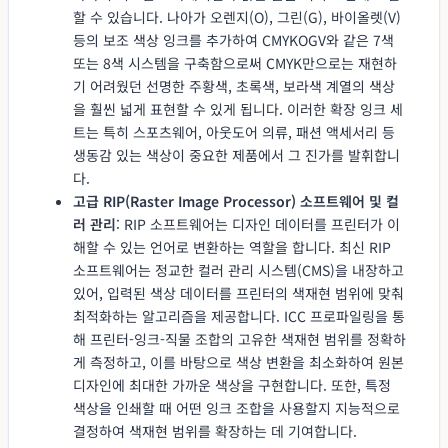
할 수 있습니다. 나아가 오렌지(O), 그린(G), 바이올렛(V)
등의 보조 색상 잉크를 추가하여 CMYKOGV와 같은 7색
또는 8색 시스템을 구축함으로써 CMYK만으로는 재현하
기 어려웠던 선명한 주황색, 초록색, 보라색 계열의 색상
을 훨씬 넓게 표현할 수 있게 됩니다. 이러한 확장 잉크 세
트는 특히 스포츠웨어, 아웃도어 의류, 패션 액세서리 등
생동감 있는 색상이 중요한 제품에서 그 진가를 발휘합니
다.
고급 RIP(Raster Image Processor) 소프트웨어 및 컬
러 관리
: RIP 소프트웨어는 디자인 데이터를 프린터가 이
해할 수 있는 언어로 변환하는 역할을 합니다. 최신 RIP
소프트웨어는 정교한 컬러 관리 시스템(CMS)을 내장하고
있어, 입력된 색상 데이터를 프린터의 색재현 범위에 맞춰
최적화하는 알고리즘을 제공합니다. ICC 프로파일링을 통
해 프린터-잉크-직물 조합의 고유한 색재현 범위를 정확하
게 측정하고, 이를 바탕으로 색상 변환을 최소화하여 원본
디자인에 최대한 가까운 색상을 구현합니다. 또한, 특정
색상을 인쇄할 때 어떤 잉크 조합을 사용할지 지능적으로
결정하여 색재현 범위를 확장하는 데 기여합니다.