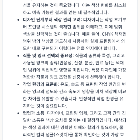
성을 유지하는 것이 중요합니다. 이는 색상 변화를 최소화
하고 예측 가능한 결과를 얻는 데 필수적입니다.
디자인 단계부터 색상 관리 고려
: 디자이너는 작업 초기부
터 프린팅 시스템의 색재현 범위를 이해하고, 이에 맞춰
색상을 선택하는 것이 좋습니다. 예를 들어, CMYK 색재현
범위 밖의 색상을 과도하게 사용하면 실제 프린팅에서 의
도한 대로 구현되기 어렵다는 점을 인지해야 합니다.
직물 및 잉크 선택의 중요성
: 직물의 종류와 특성, 그리고
사용될 잉크의 종류(반응성, 산성, 분산, 안료 등)는 색재
현 범위에 직접적인 영향을 미칩니다. 특정 디자인에 가장
적합한 직물과 잉크 조합을 신중하게 선택해야 합니다.
작업 환경의 표준화
: 온도, 습도 등 프린팅 작업 환경의 변
화는 잉크의 점도와 건조 속도에 영향을 미쳐 색상에 미묘
한 차이를 유발할 수 있습니다. 안정적인 작업 환경을 유
지하는 것이 중요합니다.
협업과 소통
: 디자이너, 프린팅 업체, 그리고 고객 간의 긴
밀한 소통은 색상 오차를 줄이는 데 결정적입니다. 예상되
는 색상 결과에 대한 명확한 이해와 합의가 필요하며, 물
리적인 컬러 샘플(스왓치)을 통해 확인하는 것이 가장 효