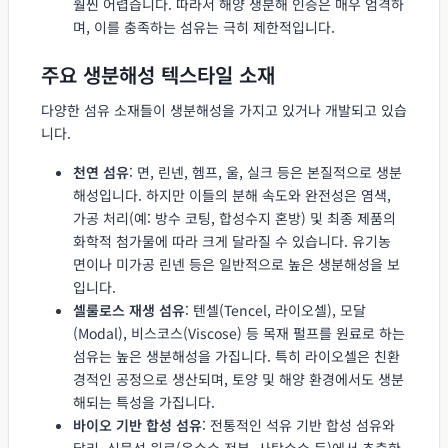
훨씬 어렵습니다. 따라서 해양 생분해 인증은 매우 엄격하
며, 이를 충족하는 섬유는 극히 제한적입니다.
주요 생분해성 텍스타일 소재
다양한 섬유 소재들이 생분해성을 가지고 있거나 개발되고 있습
니다.
천연 섬유
: 면, 린넨, 헴프, 울, 실크 등은 본질적으로 생분
해성입니다. 하지만 이들의 분해 속도와 완전성은 염색,
가공 처리(예: 방수 코팅, 합성수지 혼방) 및 최종 제품의
화학적 첨가물에 따라 크게 달라질 수 있습니다. 유기농
면이나 미가공 린넨 등은 일반적으로 높은 생분해성을 보
입니다.
셀룰로스 재생 섬유
: 텐셀(Tencel, 라이오셀), 모달
(Modal), 비스코스(Viscose) 등 목재 펄프를 원료로 하는
섬유는 높은 생분해성을 가집니다. 특히 라이오셀은 친환
경적인 공정으로 생산되며, 토양 및 해양 환경에서도 생분
해되는 특성을 가집니다.
바이오 기반 합성 섬유
: 전통적인 석유 기반 합성 섬유와
달리, 식물성 원료(옥수수 전분, 사탕수수 등)에서 추출한