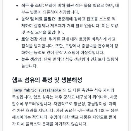
적은 물 소비
: 면화에 비해 훨씬 적은 물을 필요로 하며, 대
부분 빗물에 의존하여 성장합니다.
농약 및 비료 불필요
: 병충해에 강하고 잡초를 스스로 억
제하여 살충제나 제초제가 거의 필요 없습니다. 이는 토양
및 수질 오염을 줄입니다.
토양 건강 개선
: 뿌리를 깊게 내려 토양을 비옥하게 하고
침식을 방지합니다. 또한, 토양에서 중금속을 흡수하여 정
화하는 능력도 있어 윤작 시스템에 이상적입니다.
높은 생산성
: 단위 면적당 섬유 생산량이 면화보다 월등히
높습니다.
헴프 섬유의 특성 및 생분해성
의 또 다른 측면은 섬유 자체의
hemp fabric sustainable
특성입니다. 헴프 섬유는 매우 강하고 내구성이 뛰어나며, 사용
할수록 부드러워집니다. 자연적으로 항균성, 항곰팡이성, 자외
선 차단 효과를 지닙니다. 가장 중요한 것은 헴프가 100% 생분
해성이라는 점입니다. 수명이 다한 헴프 제품은 자연으로 돌아
가 미세 플라스틱 문제를 야기하지 않습니다.