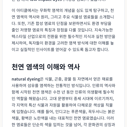
이 아티클에서는 무화학 염색의 개념을 심도 있게 탐구하고, 천
연 염색의 역사와 원리, 그리고 주요 식물성 염료들을 소개합니
다. 또한, 기존 합성 염료의 단점을 보완하면서도 환경 부담을
줄인 저영향 염료의 특징과 장점을 다룰 것입니다. 지속가능한
텍스타일 산업으로의 전환을 위한 필수적인 지식과 실천 방안을
제시하여, 독자들이 환경을 고려한 염색 방식에 대한 이해를 높
이고 실질적인 인사이트를 얻어갈 수 있도록 돕고자 합니다.
천연 염색의 이해와 역사
natural dyeing
은 식물, 곤충, 광물 등 자연에서 얻은 재료를
사용하여 섬유를 염색하는 전통적인 방식입니다. 인류의 역사와
함께 시작된 천연 염색은 수천 년 동안 인류의 의생활에 필수적
인 역할을 해왔습니다. 고대 문명부터 중세 시대에 이르기까지,
각 지역의 특산 식물과 자원을 활용하여 다채로운 색상을 직물
에 입혔습니다. 예를 들어, 인디고는 푸른색을, 꼭두서니는 붉은
색을, 황벽은 노란색을 내는 대표적인 천연 염료였습니다. 이러
한 염료들은 단순히 색을 입히는 것을 넘어, 각 문화권의 상징과