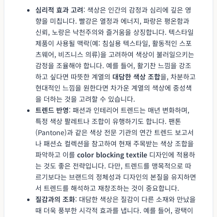
심리적 효과 고려
: 색상은 인간의 감정과 심리에 깊은 영
향을 미칩니다. 빨강은 열정과 에너지, 파랑은 평온함과
신뢰, 노랑은 낙천주의와 즐거움을 상징합니다. 텍스타일
제품이 사용될 맥락(예: 침실용 텍스타일, 활동적인 스포
츠웨어, 비즈니스 의류)을 고려하여 색상이 불러일으키는
감정을 조율해야 합니다. 예를 들어, 활기찬 느낌을 강조
하고 싶다면 따뜻한 계열의
대담한 색상 조합
을, 차분하고
현대적인 느낌을 원한다면 차가운 계열의 색상에 중성색
을 더하는 것을 고려할 수 있습니다.
트렌드 반영
: 패션과 인테리어 트렌드는 매년 변화하며,
특정 색상 팔레트나 조합이 유행하기도 합니다. 팬톤
(Pantone)과 같은 색상 전문 기관의 연간 트렌드 보고서
나 패션쇼 컬렉션을 참고하여 현재 주목받는 색상 조합을
파악하고 이를
color blocking textile
디자인에 적용하
는 것도 좋은 전략입니다. 다만, 트렌드를 맹목적으로 따
르기보다는 브랜드의 정체성과 디자인의 본질을 유지하면
서 트렌드를 해석하고 재창조하는 것이 중요합니다.
질감과의 조화
: 대담한 색상은 질감이 다른 소재와 만났을
때 더욱 풍부한 시각적 효과를 냅니다. 예를 들어, 광택이