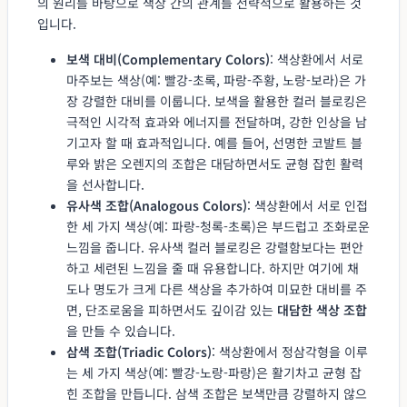
의 원리를 바탕으로 색상 간의 관계를 전략적으로 활용하는 것
입니다.
보색 대비(Complementary Colors)
: 색상환에서 서로
마주보는 색상(예: 빨강-초록, 파랑-주황, 노랑-보라)은 가
장 강렬한 대비를 이룹니다. 보색을 활용한 컬러 블로킹은
극적인 시각적 효과와 에너지를 전달하며, 강한 인상을 남
기고자 할 때 효과적입니다. 예를 들어, 선명한 코발트 블
루와 밝은 오렌지의 조합은 대담하면서도 균형 잡힌 활력
을 선사합니다.
유사색 조합(Analogous Colors)
: 색상환에서 서로 인접
한 세 가지 색상(예: 파랑-청록-초록)은 부드럽고 조화로운
느낌을 줍니다. 유사색 컬러 블로킹은 강렬함보다는 편안
하고 세련된 느낌을 줄 때 유용합니다. 하지만 여기에 채
도나 명도가 크게 다른 색상을 추가하여 미묘한 대비를 주
면, 단조로움을 피하면서도 깊이감 있는
대담한 색상 조합
을 만들 수 있습니다.
삼색 조합(Triadic Colors)
: 색상환에서 정삼각형을 이루
는 세 가지 색상(예: 빨강-노랑-파랑)은 활기차고 균형 잡
힌 조합을 만듭니다. 삼색 조합은 보색만큼 강렬하지 않으