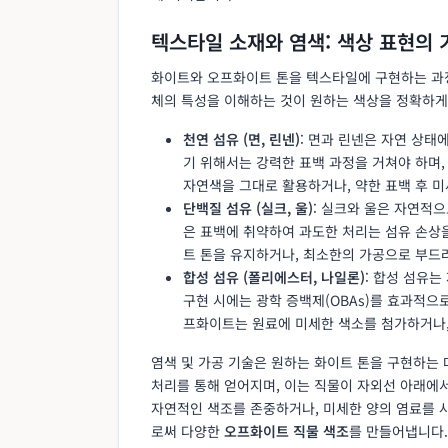
텍스타일 소재와 염색: 색상 표현의 
화이트와 오프화이트 톤을 텍스타일에 구현하는 과정
체의 특성을 이해하는 것이 원하는 색상을 정확하게
천연 섬유 (면, 린넨)
: 면과 린넨은 자연 상태
기 위해서는 강력한 표백 과정을 거쳐야 하며,
자연색을 그대로 활용하거나, 약한 표백 후 미
단백질 섬유 (실크, 울)
: 실크와 울은 자연적
은 표백에 취약하여 과도한 처리는 섬유 손상
트 톤을 유지하거나, 최소한의 가공으로 부드
합성 섬유 (폴리에스터, 나일론)
: 합성 섬유는
구현 시에는 광학 증백제(OBAs)를 효과적으로
프화이트는 원료에 미세한 색소를 첨가하거나,
염색 및 가공 기술은 원하는 화이트 톤을 구현하는 
처리를 통해 얻어지며, 이는 직물이 자외선 아래에
자연적인 색조를 존중하거나, 미세한 양의 염료를 사
로써 다양한
오프화이트 직물 색조
를 만들어냅니다.