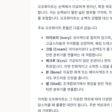
오프화이트는 순백에서 미묘하게 벗어난, 특정 색조(
합니다. 이는 순백보다 훨씬 넓은 범위를 가지며,
를 포함합니다. 오프화이트는 순백의 강렬함 대신 부
주요 오프화이트 톤들은 다음과 같습니다.
아이보리 (Ivory)
: 상아색으로 알려져 있으며
고급스러움과 우아함을 상징하며, 웨딩 드레
크림 (Cream)
: 아이보리보다 노란색조가 좀 
안한 분위기를 연출하는 데 적합합니다.
에크루 (Ecru)
: 가공되지 않은 린넨이나 면의
특징입니다. 자연 친화적이고 소박한 느낌을 
본 (Bone)
: 미묘한 회색 또는 베이지색조가
서도 부드러운 인상을 줍니다.
쉘 (Shell)
: 조개껍데기에서 영감을 받은 색상
틱한 분위기를 연출합니다.
이처럼 오프화이트는 그 미묘한 색조에 따라 다양한
담스러울 때 훌륭한 대안이 됩니다. 주변 색상과의
데 기여합니다.