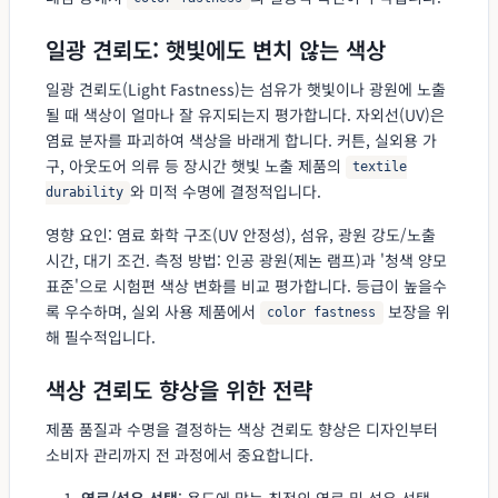
일광 견뢰도: 햇빛에도 변치 않는 색상
일광 견뢰도(Light Fastness)는 섬유가 햇빛이나 광원에 노출
될 때 색상이 얼마나 잘 유지되는지 평가합니다. 자외선(UV)은
염료 분자를 파괴하여 색상을 바래게 합니다. 커튼, 실외용 가
구, 아웃도어 의류 등 장시간 햇빛 노출 제품의
textile
와 미적 수명에 결정적입니다.
durability
영향 요인: 염료 화학 구조(UV 안정성), 섬유, 광원 강도/노출
시간, 대기 조건. 측정 방법: 인공 광원(제논 램프)과 '청색 양모
표준'으로 시험편 색상 변화를 비교 평가합니다. 등급이 높을수
록 우수하며, 실외 사용 제품에서
보장을 위
color fastness
해 필수적입니다.
색상 견뢰도 향상을 위한 전략
제품 품질과 수명을 결정하는 색상 견뢰도 향상은 디자인부터
소비자 관리까지 전 과정에서 중요합니다.
염료/섬유 선택
: 용도에 맞는 최적의 염료 및 섬유 선택,