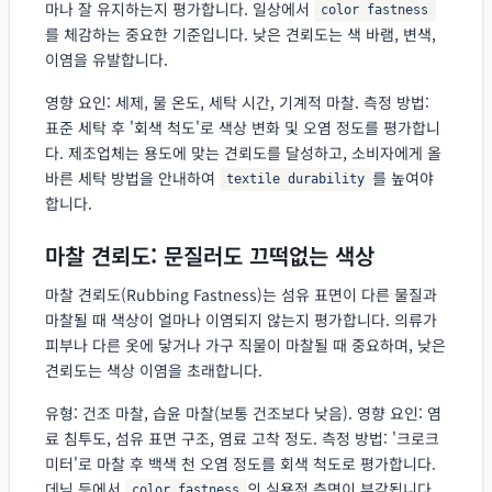
마나 잘 유지하는지 평가합니다. 일상에서
color fastness
를 체감하는 중요한 기준입니다. 낮은 견뢰도는 색 바램, 변색,
이염을 유발합니다.
영향 요인: 세제, 물 온도, 세탁 시간, 기계적 마찰. 측정 방법:
표준 세탁 후 '회색 척도'로 색상 변화 및 오염 정도를 평가합니
다. 제조업체는 용도에 맞는 견뢰도를 달성하고, 소비자에게 올
바른 세탁 방법을 안내하여
를 높여야
textile durability
합니다.
마찰 견뢰도: 문질러도 끄떡없는 색상
마찰 견뢰도(Rubbing Fastness)는 섬유 표면이 다른 물질과
마찰될 때 색상이 얼마나 이염되지 않는지 평가합니다. 의류가
피부나 다른 옷에 닿거나 가구 직물이 마찰될 때 중요하며, 낮은
견뢰도는 색상 이염을 초래합니다.
유형: 건조 마찰, 습윤 마찰(보통 건조보다 낮음). 영향 요인: 염
료 침투도, 섬유 표면 구조, 염료 고착 정도. 측정 방법: '크로크
미터'로 마찰 후 백색 천 오염 정도를 회색 척도로 평가합니다.
데님 등에서
의 실용적 측면이 부각됩니다.
color fastness