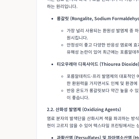
하는 원리입니다.
롱갈릿 (Rongalite, Sodium Formaldehyde
가장 널리 사용되는 환원성 발염제 중 
원시킵니다.
안정성이 좋고 다양한 반응성 염료에 효
유해성 논란이 있어 최근에는 포름알데히드-
티오우레아 디옥사이드 (Thiourea Dioxide)
포름알데히드-프리 발염제의 대표적인 예
한 환원력을 가지면서도 인체 및 환경에
반응 온도가 롱갈릿보다 약간 높을 수 있
이 좋습니다.
2.2. 산화성 발염제 (Oxidizing Agents)
염료 분자의 발색단을 산화시켜 색을 파괴하는 방식
현이 고르지 않을 수 있어 텍스타일 프린팅에서는 
과황산염 (Persulfates) 및 차아염소산염 (Hyp