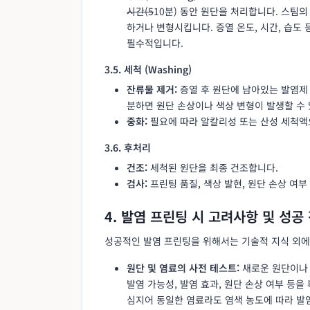
시간(5
10분) 동안 원단을 처리합니다. 스팀
하거나 변형시킵니다. 증열 온도, 시간, 습도
필수적입니다.
3.5. 세척 (Washing)
잔류물 제거:
증열 후 원단에 남아있는 발염제
분하면 원단 손상이나 색상 변형이 발생할 수 
중화:
필요에 따라 알칼리성 또는 산성 세척액
3.6. 후처리
건조:
세척된 원단을 최종 건조합니다.
검사:
프린팅 품질, 색상 발현, 원단 손상 여부
4. 발염 프린팅 시 고려사항 및 성공
성공적인 발염 프린팅을 위해서는 기술적 지식 외에
원단 및 염료의 사전 테스트:
새로운 원단이나 
발염 가능성, 발염 효과, 원단 손상 여부 등
심지어 동일한 염료라도 염색 농도에 따라 발염