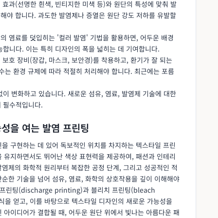
 효과(선명한 흰색, 빈티지한 미색 등)와 원단의 특성에 맞춰 발
절해야 합니다. 과도한 발염제나 증열은 원단 강도 저하를 유발할
의 염료를 덧입히는 '컬러 발염' 기법을 활용하면, 어두운 배경
합니다. 이는 특히 디자인의 폭을 넓히는 데 기여합니다.
보호 장비(장갑, 마스크, 보안경)를 착용하고, 환기가 잘 되는
수는 환경 규제에 따라 적절히 처리해야 합니다. 최근에는 포름
이 변화하고 있습니다. 새로운 섬유, 염료, 발염제 기술에 대한
 필수적입니다.
능성을 여는 발염 프린팅
인을 구현하는 데 있어 독보적인 위치를 차지하는 텍스타일 프린
을 유지하면서도 뛰어난 색상 표현력을 제공하여, 패션과 인테리
발염제의 화학적 원리부터 복잡한 공정 단계, 그리고 성공적인 적
순한 기술을 넘어 섬유, 염료, 화학의 상호작용을 깊이 이해해야
(discharge printing)과 블리치 프린팅(bleach
은 지식을 얻고, 이를 바탕으로 텍스타일 디자인의 새로운 가능성을
 아이디어가 결합될 때, 어두운 원단 위에서 빛나는 아름다운 패