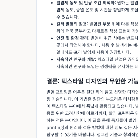
발염제 농도 및 반응 조건 최적화:
원하는 발염
염제 농도, 증열 온도 및 시간을 정밀하게 조
수 있습니다.
컬러 발염의 활용:
발염된 부분 위에 다른 색상
위에 더욱 풍부하고 다채로운 색상 표현이 가능
안전 및 환경 관리:
발염제 취급 시에는 반드시 
곳에서 작업해야 합니다. 사용 후 발생하는 폐
알데히드-프리 발염제 사용이 권장됩니다.
지속적인 연구와 개발:
텍스타일 산업은 끊임없
지속적인 연구와 도입은 경쟁력을 유지하는 데
결론: 텍스타일 디자인의 무한한 가
발염 프린팅은 어두운 원단 위에 밝고 선명한 디자
팅 기술입니다. 이 기법은 원단의 부드러운 터치감
어 텍스타일 분야에서 폭넓게 활용되고 있습니다. 
용을 위한 고려사항에 이르기까지, 발염 프린팅은 단
하는 전문 분야입니다. 이 글을 통해 독자들이 발염 프린팅
printing)의 원리와 적용 방법에 대한 심도 깊
탐구할 수 있기를 바랍니다. 정교한 기술과 창의적인