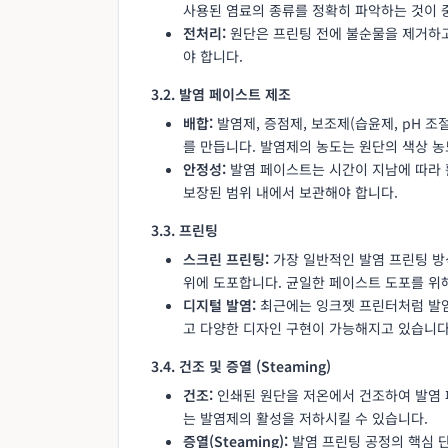
사용된 염료의 종류를 정확히 파악하는 것이 
전처리:
원단은 프린팅 전에 불순물을 제거하고
야 합니다.
3.2. 발염 페이스트 제조
배합:
발염제, 증점제, 보조제(습윤제, pH 
를 만듭니다. 발염제의 농도는 원단의 색상 농
안정성:
발염 페이스트는 시간이 지남에 따라 
보장된 범위 내에서 보관해야 합니다.
3.3. 프린팅
스크린 프린팅:
가장 일반적인 발염 프린팅 방
위에 도포합니다. 균일한 페이스트 도포를 위
디지털 발염:
최근에는 잉크젯 프린터처럼 발염
고 다양한 디자인 구현이 가능해지고 있습니다
3.4. 건조 및 증열 (Steaming)
건조:
인쇄된 원단을 저온에서 건조하여 발염 
는 발염제의 활성을 저하시킬 수 있습니다.
증열(Steaming):
발염 프린팅 공정의 핵심 단