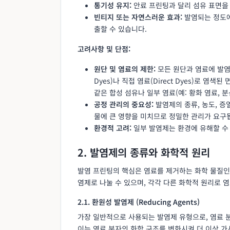
통기성 유지:
안료 프린팅과 달리 섬유 표면을
빈티지 또는 자연스러운 효과:
발염되는 정도에
출할 수 있습니다.
고려사항 및 단점:
원단 및 염료의 제한:
모든 원단과 염료에 발염 
Dyes)나 직접 염료(Direct Dyes)로 염
같은 합성 섬유나 일부 염료(예: 황화 염료, 
공정 관리의 중요성:
발염제의 종류, 농도, 증열
물에 큰 영향을 미치므로 정밀한 관리가 요구
환경적 고려:
일부 발염제는 환경에 유해할 수 
2. 발염제의 종류와 화학적 원리
발염 프린팅의 핵심은 염료를 제거하는 화학 물질인
염제로 나눌 수 있으며, 각각 다른 화학적 원리로 
2.1. 환원성 발염제 (Reducing Agents)
가장 일반적으로 사용되는 발염제 유형으로, 염료 분자
이는 염료 분자의 화학 구조를 변화시켜 더 이상 