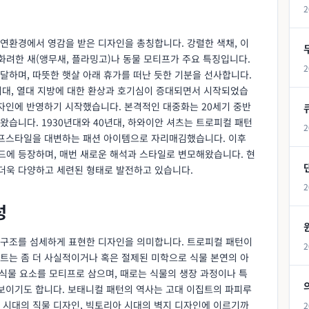
2
연환경에서 영감을 받은 디자인을 총칭합니다. 강렬한 색채, 이
 화려한 새(앵무새, 플라밍고)나 동물 모티프가 주요 특징입니다.
2
달하며, 따뜻한 햇살 아래 휴가를 떠난 듯한 기분을 선사합니다.
시대, 열대 지방에 대한 환상과 호기심이 증대되면서 시작되었습
디자인에 반영하기 시작했습니다. 본격적인 대중화는 20세기 중반
습니다. 1930년대와 40년대, 하와이안 셔츠는 트로피컬 패턴
2
이프스타일을 대변하는 패션 아이템으로 자리매김했습니다. 이후
에 등장하며, 매번 새로운 해석과 스타일로 변모해왔습니다. 현
더욱 다양하고 세련된 형태로 발전하고 있습니다.
2
성
 구조를 섬세하게 표현한 디자인을 의미합니다. 트로피컬 패턴이
2
트는 좀 더 사실적이거나 혹은 절제된 미학으로 식물 본연의 아
한 식물 요소를 모티프로 삼으며, 때로는 식물의 생장 과정이나 특
선보이기도 합니다. 보태니컬 패턴의 역사는 고대 이집트의 파피루
 시대의 직물 디자인, 빅토리아 시대의 벽지 디자인에 이르기까
2