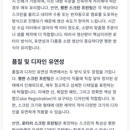
지 인쇄가 가능하며, 이는 대량 주문을 신속하게 처리해야 하는
경우 매우 유리합니다. 반면,
평판 스크린 프린팅
은 각 색상마다
스크린을 올리고 내리며 수동 또는 반자동으로 염료를 도포하는
방식으로 진행되기 때문에 생산 속도가 현저히 느립니다. 시간
당 수십 미터에서 많아야 백 미터 정도로, 소량의 맞춤형 주문이
나 샘플 제작에 더 적합합니다. 따라서 생산량이 핵심이라면 로
터리 방식이, 유연성과 다품종 소량 생산이 중요하다면 평판 방
식이 유리합니다.
품질 및 디자인 유연성
품질과 디자인 유연성 측면에서는 두 방식 모두 장점을 가집니
다.
평판 스크린 프린팅
은 스크린이 직물에 직접 닿아 정지된 상
태에서 인쇄되므로, 매우 정교하고 섬세한 디테일을 표현하는
데 탁월합니다. 미세한 선, 복잡한 패턴, 그리고 정확한 색상 정
합(Color Registration)이 요구되는 디자인에 적합합니다. 또
한, 스크린 크기와 형태에 대한 제약이 적어 다양한 크기의 디자
인을 유연하게 적용할 수 있습니다.
반면,
로터리 스크린 프린팅
은 회전하는 스크린의 특성상 평판
방식만큼의 미세한 디테일 표현에는 한계가 있을 수 있습니다.